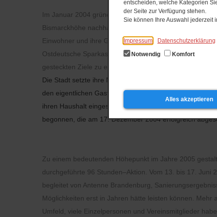
entscheiden, welche Kategorien Sie
der Seite zur Verfügung stehen.
Im Januar 2004 gründete sich der „Freundeskreis Bismarc
Sie können Ihre Auswahl jederzeit
Bismarckhöhe nachhaltig zu unterstützen. Im Mittelpunkt 
Einwohner und ihre Gäste. Dazu gehörte auch die konzep
Impressum
Datenschutzerklärung
Ostdeutsche Sparkassenstiftung wurde in Verbindung mit 
Notwendig
Komfort
gesteckten Ziele zu erreichen.
Die Stadt setzte ihre Maßnahmen der Sanierung des Obje
den eigentlichen Gaststättenkomplex zu schaffen.
Darübe
Alles akzeptieren
ihren Haushalt eingestellt. Diese Maßnahme war ein drin
begonnen, die am 17. Dezember 2004 erfolgreich abges
Zu einem bedeutenden Höhepunkt im Jahre 2005 gestalte
durchgeführte 96 Stunden–Aktion. Vom 13. bis 17. Juni
begleitet von Antenne Brandenburg, Sanierungsergebnisse
Möglichkeiten erst in Jahren hätte leisten können. Mehr a
Umfeld, viele Einzelpersonen und Vereinsmitglieder habe