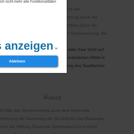
ch nicht mehr alle Funktionalitäten
 den Erhalt, die Sanierung und Nutzung der
r eine gesicherte und niveauvolle Nutzung durch die
 im Turm. Die Übergabe von Fördermitteln durch die
rabteilung des Kreises zur wichtigen Voraussetzung, die
s anzeigen
 ehemaliger Kegelbahn fort, um wieder freie Sicht auf
les konzentriert und die dafür erforderlichen Mittel in
Ablehnen
. Am 4. Oktober wurde mit der Sanierung des Saaldaches
it Hilfe des Vereins konnte auch eine finanzielle
örderung der Sanierung der Stuckdecke des Ballsaales
urch die Stiftung Deutscher Denkmalschutz erreicht