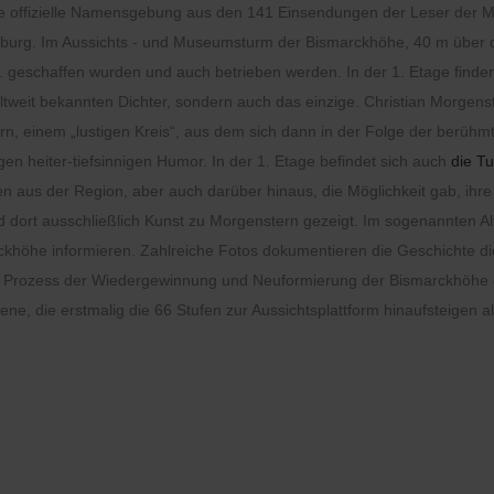
die offizielle Namensgebung aus den 141 Einsendungen der Leser der M
burg. Im Aussichts - und Museumsturm der Bismarckhöhe, 40 m über 
 geschaffen wurden und auch betrieben werden. In der 1. Etage finden
weltweit bekannten Dichter, sondern auch das einzige. Christian Morg
rn, einem „lustigen Kreis“, aus dem sich dann in der Folge der berühm
gen heiter-tiefsinnigen Humor. In der 1. Etage befindet sich auch
die T
n aus der Region, aber auch darüber hinaus, die Möglichkeit g
a
b, ihr
d dort ausschließlich Kunst zu Morgenstern gezeigt.
Im sog
enannten
Al
höhe informieren. Zahlreiche Fotos dokumentieren die Geschichte dies
r Prozess der Wiedergewinnung und Neuformierung der Bismarckhöhe g
, die erstmalig die 66 Stufen zur Aussichtsplattform hinaufsteigen al