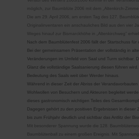
Verlauf des Winters 2005/2006 konnte in der Verantwor
möglich, zur Baumblüte 2006 mit dem „Altenkirch-Zimmer
Die am 29. April 2006, am ersten Tag des 127. Baumblüte
Originalinventaren ein anschauliches Bild aus den vier 
Weges hinauf zur Bismarckhöhe in „Altenkirchweg” erhielt
Nach dem Baumblütenfest 2006 fällt der Startschuss f
Bei der gemeinsamen Präsentation der vollständig in al
Veränderungen im Umfeld von Saal und Turm sichtbar. Di
Glanz die vollständige Saalsanierung diesen führen wird.
Bedeutung des Saals weit über Werder hinaus.
Während in dieser Zeit der Abriss der Verandavorbauten
Wohlwollen von Besuchern und Akteuren begleitet werde
dieses gastronomisch wichtigen Teiles des Gesamtkomplex
Dagegen gehört zu den positiven Ergebnissen in diese
bis zum Frühjahr deutlich und sichtbar das Antlitz der 
Mit besonderer Spannung wurde die 128. Baumblütenwoche
Baumblütenball zu einem großen Ereignis. Mit Spannung