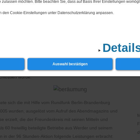
 zulassen möchten. Bitte beachten Sie, dass auf Basis Ihrer Einstellungen womögli
khöhe in Werder (Havel) e.V.” mit dem Ziel, das Wirken der Stadt für
 in den Cookie-Einstellungen unter Datenschutzerklärung anpassen.
der Initiativen des Vereins stand die Sanierung des Aussichtsturmes fü
tionelle und materielle Vorbereitung der künftigen Ausstellungsräume
den Eigenmitteln der Stadt, des Vereins und einem Zuschuss der Kultu
Detail
ktes mit dem Abriss des barackenartigen Überbaues über Terrasse und
r hinaus
hat sie sich 2004 auf die Sanierung des Daches des großen Saa
Auswahl bestätigen
gendes Erfordernis, um den prächtigen Saal für die Zukunft zu retten
chlossen wurde.
te sich die mit Hilfe vom Rundfunk Berlin-Brandenburg
 2005 wurden, ausgelöst vom Aufruf des Abendmagazins und
M
 erzielt, die der Freundeskreis mit seinen Mitteln und
F
ls 60 freiwillig beteiligte Betriebe aus Werder und seinem
d
n in der 96 Stunden-Aktion folgende Leistungen erbracht: