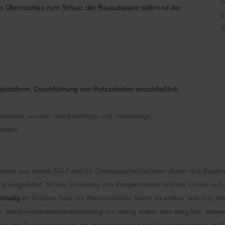
w
nes Überdaches zum Schutz der Bausubstanz während der
b
S
plattform, Durchführung von Putzarbeiten einschließlich
ebnissen, wurden damit wichtige und notwendige
affen.
mitteln aus einem EU-Fond für Ordnungsmaßnahmen durch das Bundesm
g eingeleitet. Mit der Erklärung von Bürgermeister Werner Große au
stmalig
im Großen Saal der Bismarckhöhe feiern zu wollen, war nun ein
Stadtverordnetenversammlung nur wenig später den Weg frei, dieses Zi