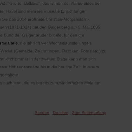
AZ. "Großer Ballsaal", das ist nun der Name eines der
der Havel sind mehrere museale Einrichtungen
 Sie das 2014 eröffnete Christian-Morgenstern-
enstern (1871-1914) hat den Galgenberg am 5. Mai 1895
te Bund der Galgenbrüder bildete, für den die
urmgalerie
, die jährlich vier Wechselausstellungen
e Werke (Gemälde, Zeichnungen, Plastiken, Fotos etc.) zu
tenkirchzimmer in der zweiten Etage kann man sich
er Höhengaststätte bis in die heutige Zeit. In einem
estaltete.
s auch jene, die es bereits zum wiederholten Male tun,
Senden
Drucken
Zum Seitenanfang