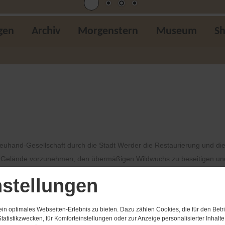
gen
Archiv
Morgenstern
Museum
S
uhand-Gesellschaft durch die Stadt Werder die Restaurierung und die
Gelände vorzunehmen, den übermäßigen Wildwuchs zu beseitigen und d
 Im Saal erfolgte die Verleihung des Titels „Anerkannter Erholungsort
nstellungen
 zum ersten Mal, war er doch 47 Jahre unzugänglich. Beim 124. Blütenf
ielen Besucher auf diesem Terrain über der Stadt zeigten, dass die B
n optimales Webseiten-Erlebnis zu bieten. Dazu zählen Cookies, die für den Betri
tatistikzwecken, für Komforteinstellungen oder zur Anzeige personalisierter Inhalt