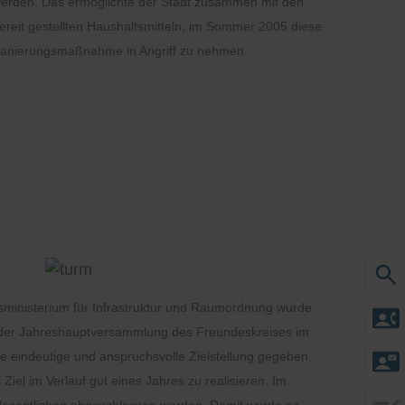
erden. Das ermöglichte der Stadt zusammen mit den
ereit gestellten Haushaltsmitteln, im Sommer 2005 diese
anierungsmaßnahme in Angriff zu nehmen.
search
inisterium für Infrastruktur und Raumordnung wurde
contact_phone
f der Jahreshauptversammlung des Freundeskreises im
contact_mail
e eindeutige und anspruchsvolle Zielstellung gegeben.
el im Verlauf gut eines Jahres zu realisieren. Im