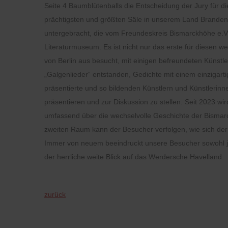
Seite 4 Baumblütenballs die Entscheidung der Jury für 
prächtigsten und größten Säle in unserem Land Branden
untergebracht, die vom Freundeskreis Bismarckhöhe e.V.
Literaturmuseum. Es ist nicht nur das erste für diesen 
von Berlin aus besucht, mit einigen befreundeten Künstle
„Galgenlieder“ entstanden, Gedichte mit einem einzigarti
präsentiert
e
und so bildenden Künstlern und Künstlerinne
präsentieren und zur Diskussion zu stellen.
Seit 2023 wir
umfassend über die wechselvolle Geschichte der Bismarck
zweiten
Raum kann der Besucher verfolgen, wie sich de
Immer von neuem beeindruckt unsere Besucher sowohl jene
der herrliche weite Blick auf das Werdersche Havelland.
zurück