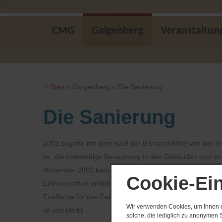
CMG
Galgenberg
Veranstaltun
Start
Galgenberg
Die Sanierung
Die Sanierung
2002 begann mit dem Kauf der Bismarckhöhe von der Tre
es, die notwendige Beräumung in den Gebäuden und im 
November 2002 kam es bereits zu einem ersten Höhepunkt:
Cookie-Ei
Einheimischen erlebten diesen Saal bei der Gelegenheit
Freifläche für das Feiern der Baumblüte genutzt. Die v
Wir verwenden Cookies, um Ihnen ei
ist und bleibt.
solche, die lediglich zu anonymen S