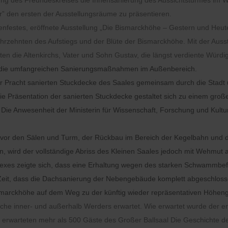
tung des Freundeskreises die Innensanierung des Aussichtsturmes im
” den ersten der Ausstellungsräume zu präsentieren.
nfestes, eröffnete Ausstellung „Die Bismarckhöhe – Gestern und Heute”
Jahrzehnten des Aufstiegs und der Blüte der Bismarckhöhe. Mit der Au
en die Altenkirchs, Vater und Sohn Gustav, die längst verdiente Würdi
ür die umfangreichen Sanierungsmaßnahmen im Außenbereich.
ter Pracht sanierten Stuckdecke des Saales gemeinsam durch die Stadt
e Präsentation der sanierten Stuckdecke gestaltet sich zu einem groß
 Die Anwesenheit der Ministerin für Wissenschaft, Forschung und Kultur
 vor den Sälen und Turm, der Rückbau im Bereich der Kegelbahn und d
n, wird der vollständige Abriss des Kleinen Saales jedoch mit Wehmu
es zeigte sich, dass eine Erhaltung wegen des starken Schwammbefalls
r Zeit, dass die Dachsanierung der Nebengebäude komplett abgeschlo
Bismarckhöhe auf dem Weg zu der künftig wieder repräsentativen Höhenga
 inner- und außerhalb Werders erwartet. Wie erwartet wurde der erst
 erwarteten mehr als 500 Gäste des Großer Ballsaal Die Geschichte