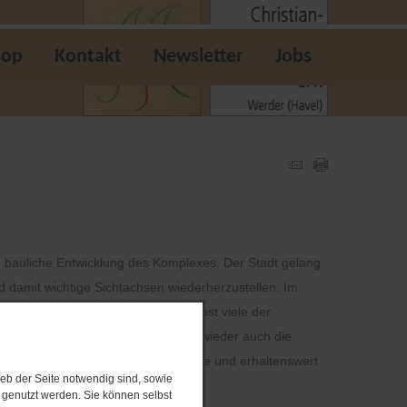
hop
Kontakt
Newsletter
Jobs
 bauliche Entwicklung des Komplexes. Der Stadt gelang
amit wichtige Sichtachsen wiederherzustellen. Im
” an die Stadt Werder (Havel). Selbst viele der
est der Stadt 2003 wurde erstmals wieder auch die
ismarckhöhe wieder angenommen wurde und erhaltenswert
eb der Seite notwendig sind, sowie
e genutzt werden. Sie können selbst