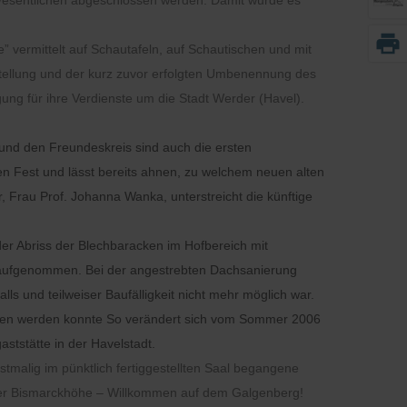
 Wesentlichen abgeschlossen werden. Damit wurde es
print
 vermittelt auf Schautafeln, auf Schautischen und mit
sstellung und der kurz zuvor erfolgten Umbenennung des
gung für ihre Verdienste um die Stadt Werder (Havel).
 und den Freundeskreis sind auch die ersten
en Fest und lässt bereits ahnen, zu welchem neuen alten
, Frau Prof. Johanna Wanka, unterstreicht die künftige
er Abriss der Blechbaracken im Hofbereich mit
t aufgenommen. Bei der angestrebten Dachsanierung
 und teilweiser Baufälligkeit nicht mehr möglich war.
ssen werden konnte So verändert sich vom Sommer 2006
ststätte in der Havelstadt.
malig im pünktlich fertiggestellten Saal begangene
 der Bismarckhöhe – Willkommen auf dem Galgenberg!